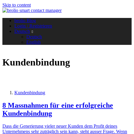
Skip to content
brolio Blog
Login / Registrieren
Deutsch
Deutsch
English
Kundenbindung
Kundenbindung
8 Massnahmen für eine erfolgreiche
Kundenbindung
Dass die Generierung vieler neuer Kunden dem Profit deines
Unternehmens sehr zuträglich sein kann, steht ausser Frage. Wenn