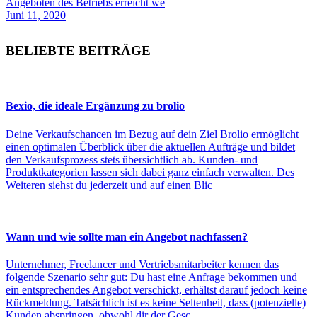
Angeboten des Betriebs erreicht we
Juni 11, 2020
BELIEBTE BEITRÄGE
Bexio, die ideale Ergänzung zu brolio
Deine Verkaufschancen im Bezug auf dein Ziel Brolio ermöglicht
einen optimalen Überblick über die aktuellen Aufträge und bildet
den Verkaufsprozess stets übersichtlich ab. Kunden- und
Produktkategorien lassen sich dabei ganz einfach verwalten. Des
Weiteren siehst du jederzeit und auf einen Blic
Wann und wie sollte man ein Angebot nachfassen?
Unternehmer, Freelancer und Vertriebsmitarbeiter kennen das
folgende Szenario sehr gut: Du hast eine Anfrage bekommen und
ein entsprechendes Angebot verschickt, erhältst darauf jedoch keine
Rückmeldung. Tatsächlich ist es keine Seltenheit, dass (potenzielle)
Kunden abspringen, obwohl dir der Gesc