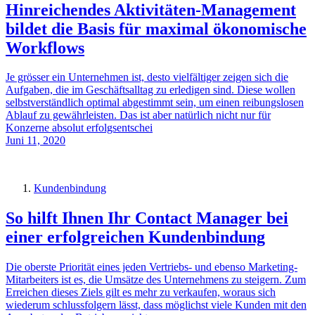
Hinreichendes Aktivitäten-Management
bildet die Basis für maximal ökonomische
Workflows
Je grösser ein Unternehmen ist, desto vielfältiger zeigen sich die
Aufgaben, die im Geschäftsalltag zu erledigen sind. Diese wollen
selbstverständlich optimal abgestimmt sein, um einen reibungslosen
Ablauf zu gewährleisten. Das ist aber natürlich nicht nur für
Konzerne absolut erfolgsentschei
Juni 11, 2020
Kundenbindung
So hilft Ihnen Ihr Contact Manager bei
einer erfolgreichen Kundenbindung
Die oberste Priorität eines jeden Vertriebs- und ebenso Marketing-
Mitarbeiters ist es, die Umsätze des Unternehmens zu steigern. Zum
Erreichen dieses Ziels gilt es mehr zu verkaufen, woraus sich
wiederum schlussfolgern lässt, dass möglichst viele Kunden mit den