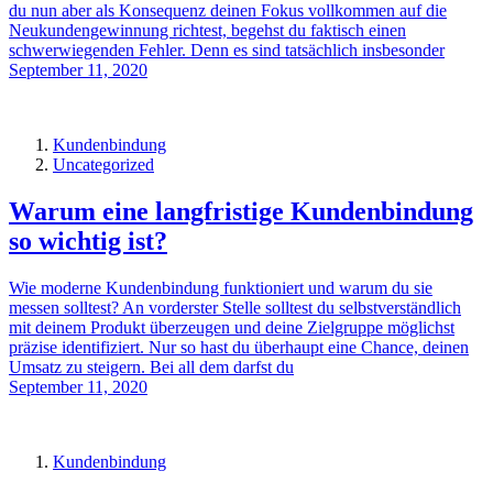
du nun aber als Konsequenz deinen Fokus vollkommen auf die
Neukundengewinnung richtest, begehst du faktisch einen
schwerwiegenden Fehler. Denn es sind tatsächlich insbesonder
September 11, 2020
Kundenbindung
Uncategorized
Warum eine langfristige Kundenbindung
so wichtig ist?
Wie moderne Kundenbindung funktioniert und warum du sie
messen solltest? An vorderster Stelle solltest du selbstverständlich
mit deinem Produkt überzeugen und deine Zielgruppe möglichst
präzise identifiziert. Nur so hast du überhaupt eine Chance, deinen
Umsatz zu steigern. Bei all dem darfst du
September 11, 2020
Kundenbindung