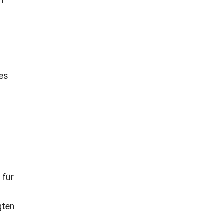
n
nes
 für
gten