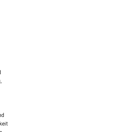
d
,
nd
keit