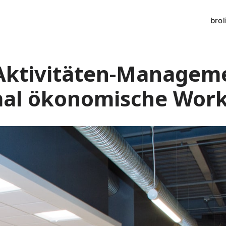
brol
Aktivitäten-Managemen
mal ökonomische Wor