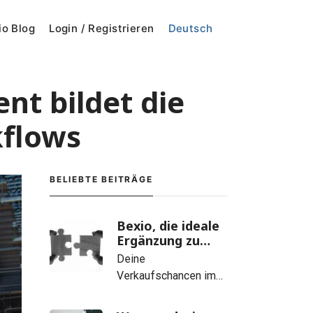
io Blog
Login / Registrieren
Deutsch
t bildet die
kflows
BELIEBTE BEITRÄGE
Bexio, die ideale
Ergänzung zu
brolio
Deine
Verkaufschancen im
Bezug auf dein Ziel
Brolio ermöglicht