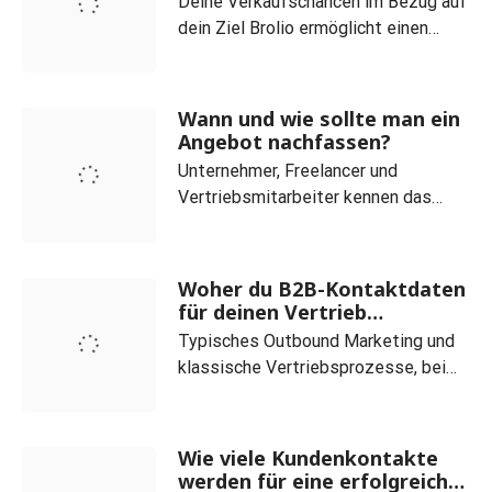
Deine Verkaufschancen im Bezug auf
dein Ziel Brolio ermöglicht einen
optimalen Überblick über die
aktuellen Aufträge und bildet den
Verkaufsprozess stets übersichtlich
Wann und wie sollte man ein
ab. Kunden- und Produktkategorien
Angebot nachfassen?
lassen sich dabei ganz einfach
Unternehmer, Freelancer und
verwalten. Des Weiteren siehst du
Vertriebsmitarbeiter kennen das
jederzeit und auf einen Blic
folgende Szenario sehr gut: Du hast
eine Anfrage bekommen und ein
entsprechendes Angebot verschickt,
Woher du B2B-Kontaktdaten
erhältst darauf jedoch keine
für deinen Vertrieb
Rückmeldung. Tatsächlich ist es
bekommst und wie du diese
Typisches Outbound Marketing und
qualifizierst?
keine Seltenheit, dass (potenzielle)
klassische Vertriebsprozesse, bei
Kunden abspringen, obwohl dir der
denen Anbieter von Waren oder
Gesc
Dienstleistungen aktiv auf
potenzielle Kunden zugehen, setzen
Wie viele Kundenkontakte
das Vorhandensein spezifischer
werden für eine erfolgreiche